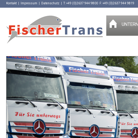
Kontakt
|
Impressum
|
Datenschutz
|
T: +49 (0)2637 944 9800
F: +49 (0)2637 944 9819
UNTER